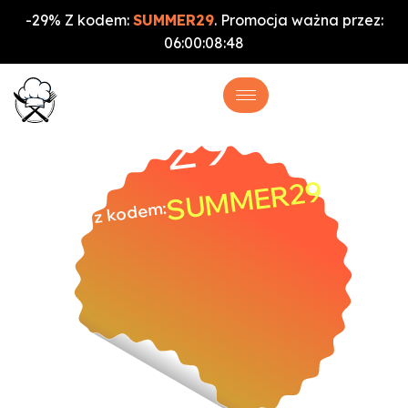
-29% Z kodem:
SUMMER29
. Promocja ważna przez:
06
:
00
:
08
:
47
%
-29
SUMMER29
z kodem: