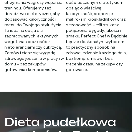
utrzymania wagi czy wsparcia
doświadczonym dietetykiem,
treningu. Oferujemy też
dbając o właściwą
doradztwo dietetyczne, aby
kaloryczność, proporcje
dopasować kaloryczność i
makro- i mikroskładników oraz
menu do Twojego stylu życia.
sezonowość. Jeśli szukasz
To idealna opcja dla
połączenia wygody, jakości i
zapracowanych, aktywnych,
smaku, Perfect Chef w Będzinie
wegetarian oraz osób z
będzie doskonałym wyborem –
nietolerancjami czy cukrzycą.
to praktyczny sposób na
Zamów i ciesz się wygodą
zdrowe jedzenie każdego dnia,
zdrowego jedzenia w pracy i w
bez kompromisów i bez
domu – bez zakupów,
tracenia czasu na zakupy czy
gotowania i kompromisów.
gotowanie.
Dieta pudełkowa