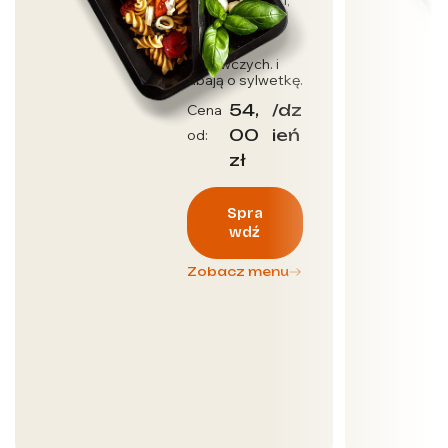
którzy dbają o
dostarczenie
wartości
odżywczych. i
dbają o sylwetkę.
54,
/dz
Cena
00
ień
od:
zł
Spra
wdź
Zobacz menu