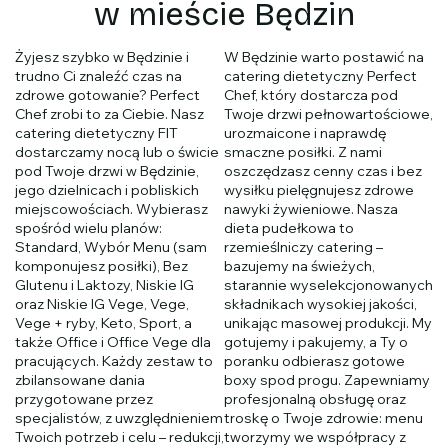
w mieście Będzin
Żyjesz szybko w Będzinie i
W Będzinie warto postawić na
trudno Ci znaleźć czas na
catering dietetyczny Perfect
zdrowe gotowanie? Perfect
Chef, który dostarcza pod
Chef zrobi to za Ciebie. Nasz
Twoje drzwi pełnowartościowe,
catering dietetyczny FIT
urozmaicone i naprawdę
dostarczamy nocą lub o świcie
smaczne posiłki. Z nami
pod Twoje drzwi w Będzinie,
oszczędzasz cenny czas i bez
jego dzielnicach i pobliskich
wysiłku pielęgnujesz zdrowe
miejscowościach. Wybierasz
nawyki żywieniowe. Nasza
spośród wielu planów:
dieta pudełkowa to
Standard, Wybór Menu (sam
rzemieślniczy catering –
komponujesz posiłki), Bez
bazujemy na świeżych,
Glutenu i Laktozy, Niskie IG
starannie wyselekcjonowanych
oraz Niskie IG Vege, Vege,
składnikach wysokiej jakości,
Vege + ryby, Keto, Sport, a
unikając masowej produkcji. My
także Office i Office Vege dla
gotujemy i pakujemy, a Ty o
pracujących. Każdy zestaw to
poranku odbierasz gotowe
zbilansowane dania
boxy spod progu. Zapewniamy
przygotowane przez
profesjonalną obsługę oraz
specjalistów, z uwzględnieniem
troskę o Twoje zdrowie: menu
Twoich potrzeb i celu – redukcji,
tworzymy we współpracy z