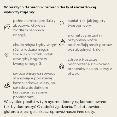
W naszych daniach w ramach diety standardowej
wykorzystujemy:
pełnoziarniste produkty
nabiał, taki jak jogurty,
zbożowe, które są
twarogi i sery,
źródłem błonnika i
energii,
aromatyczne zioła i
przyprawy, które
chude mięsa i ryby, w tym
podkreślają smak potraw
różne rodzaje mięsa,
bez zbędnych kalorii.
takie jak kurczak, indyk
oraz ryby bogate w
zdrowe tłuszcze,
kwasy omega-3,
pochodzące z awokado,
orzechów, nasion i oliwy z
świeże warzywa i owoce,
oliwek,
stanowiące podstawę
każdej zdrowej diety, np.
sałatki z dodatkiem
kurczaka i suszonymi
pomidorami,
Wszystkie posiłki, w tym pyszne desery, są komponowane
tak, by dostarczyć Ci radości z jedzenia. Ta dieta zawiera
gluten, ale jeśli go unikasz, sprawdź nasze inne diety.