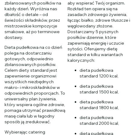
zbilansowanych posiłków na
aby wspierać Twój organizm.
każdy dzień. Wyróżnia nas
Rozkład ten opiera się na
dbałość o detale – od
zasadach zdrowego żywienia,
świeżości składników, przez
łącząc białko, zdrowe tłuszcze i
mistrzowskie kompozycje
węglowodany złożone.
smakowe, aż po terminowe
Dostarczamy 5 pysznych
dostawy.
posiłków dziennie, które
zapewniają energię i uczucie
Dieta pudełkowa na co dzień
sytości. Oferujemy dietę
polega na dostarczaniu
standard w kilku wariantach
gotowych, odpowiednio
kalorycznych:
zbilansowanych posiłków.
Celem diety standard jest
dieta pudełkowa
zapewnienie organizmowi
standard 1200 kcal,
wszystkich niezbędnych
dieta pudełkowa
makro- i mikroskładników w
standard 1500 kcal,
odpowiednich proporcjach. To
uniwersalny plan żywienia,
dieta pudełkowa
który wspiera ogólne zdrowie,
standard 1800 kcal,
pomaga utrzymać prawidłową
masę ciała lub w łagodny
dieta pudełkowa
sposób ją zredukować.
standard 2000 kcal,
Wybierając catering
dieta pudełkowa