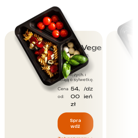
Dieta Vege
Dla wegetarian,
którzy dbają o
dostarczenie
wartości
odżywczych. i
dbają o sylwetkę.
54,
/dz
Cena
00
ień
od:
zł
Spra
wdź