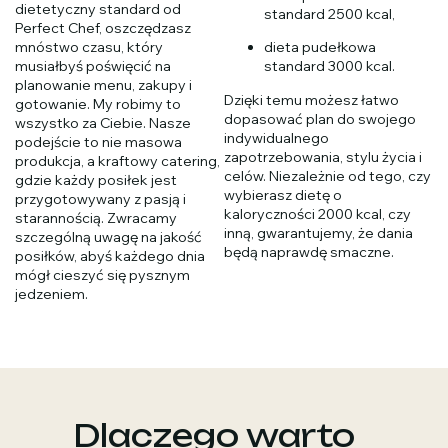
dietetyczny standard od
standard 2500 kcal,
Perfect Chef, oszczędzasz
mnóstwo czasu, który
dieta pudełkowa
musiałbyś poświęcić na
standard 3000 kcal.
planowanie menu, zakupy i
Dzięki temu możesz łatwo
gotowanie. My robimy to
dopasować plan do swojego
wszystko za Ciebie. Nasze
indywidualnego
podejście to nie masowa
zapotrzebowania, stylu życia i
produkcja, a kraftowy catering,
celów. Niezależnie od tego, czy
gdzie każdy posiłek jest
wybierasz dietę o
przygotowywany z pasją i
kaloryczności 2000 kcal, czy
starannością. Zwracamy
inną, gwarantujemy, że dania
szczególną uwagę na jakość
będą naprawdę smaczne.
posiłków, abyś każdego dnia
mógł cieszyć się pysznym
jedzeniem.
Dlaczego warto