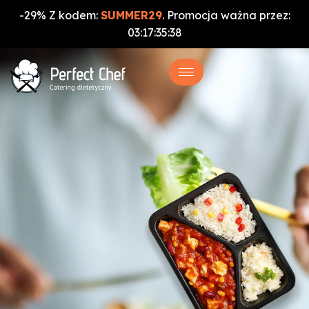
-29% Z kodem:
SUMMER29
. Promocja ważna przez:
03
:
17
:
35
:
36