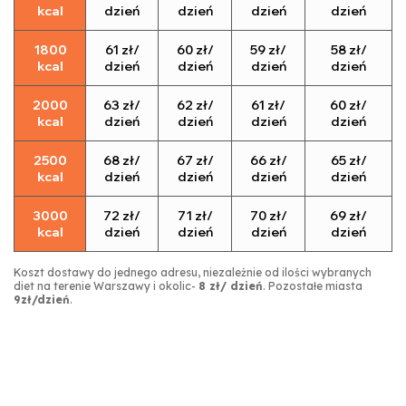
kcal
dzień
dzień
dzień
dzień
1800
61 zł/
60 zł/
59 zł/
58 zł/
kcal
dzień
dzień
dzień
dzień
2000
63 zł/
62 zł/
61 zł/
60 zł/
kcal
dzień
dzień
dzień
dzień
2500
68 zł/
67 zł/
66 zł/
65 zł/
kcal
dzień
dzień
dzień
dzień
3000
72 zł/
71 zł/
70 zł/
69 zł/
kcal
dzień
dzień
dzień
dzień
Koszt dostawy do jednego adresu, niezależnie od ilości wybranych
diet na terenie Warszawy i okolic-
8 zł/ dzień
. Pozostałe miasta
9zł/dzień
.