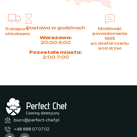
Dostawa w godzinach
Możliwość
Transport
powiadomienia
chłodniami
Warszawa:
SMS
20:00-5:00
po dostarczeniu
pod drzwi
Pozostałe miasta:
2:00-7:00
biuro@perfect-chef.pl
+48 888 07 07 02