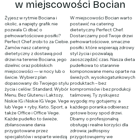
w miejscowości Bocian
Żyjesz w rytmie Bociana i
W miejscowości Bocian warto
okolic, a napięty grafik nie
postawić na catering
pozwala Ci dbać o
dietetyczny Perfect Chef.
pełnowartościowe posiłki?
Dostarczamy pod Twoje drzwi
Perfect Chef zrobi to za Ciebie.
pełnowartościowe, smaczne
Zamów nasz catering
posiłki, które wspierają zdrowy
dietetyczny z dostawą pod
styl życia i pozwalają
drzwi na terenie Bociana, jego
zaoszczędzić czas. Nasza dieta
dzielnic oraz pobliskich
pudełkowa to starannie
miejscowości — w nocy lub o
komponowane menu oparte na
świcie. Wybierz plan
świeżych, wysokogatunkowych
dopasowany do Twojego stylu
produktach – bez
życia i celów: Standard, Wybór
kompromisów i bez produkcji
Menu, Bez Glutenu i Laktozy,
taśmowej. Ty zyskujesz
Niskie IG i Niskie IG Vege, Vege
wygodę: my gotujemy, a
lub Vege + ryby, Keto, Sport, a
każdego poranka odbierasz
także Office i Office Vege.
gotowe boxy spod drzwi.
Każde pudełko to świeże,
Dbamy o profesjonalną
zbilansowane dania
obsługę i realne korzyści dla
przygotowane przez
zdrowia; jadłospisy
specjalistów i wsparte wiedzą
przygotowujemy we