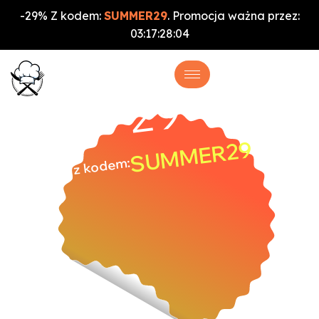
-29% Z kodem:
SUMMER29
. Promocja ważna przez:
03
:
17
:
28
:
04
%
-29
SUMMER29
z kodem: