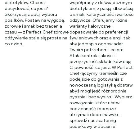
dietetyków. Chcesz
współpracy z doświadczonym
decydować, co jesz?
dietetykiem, z pasją, dbałością
Skorzystaj z opcji wyboru
o smak, kaloryczność i wartości
posiłków. Postaw na wygodę,
odżywcze. Oferujemy różne
zdrowie i smak bez tracenia
warianty kaloryczne i
czasu — z Perfect Chef zdrowe
dopasowanie do preferencji
odżywianie staje się proste na
żywieniowych oraz alergii, tak
co dzień.
aby jadłospis odpowiadał
Twoim potrzebom i celom.
Stała kontrola jakości i
przejrzystość składników dają
Ci pewność, co jesz. W Perfect
Chef łączymy rzemieślnicze
podejście do gotowania z
nowoczesną logistyką dostaw,
abyś mógł jeść różnorodnie,
pysznie i bez wysiłku. Wybierz
rozwiązanie, które ułatwi
codzienność i pomoże
utrzymać dobre nawyki –
sprawdź nasz catering
pudełkowy w Bocianie.