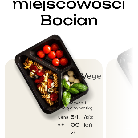
miejscowości
Bocian
Dieta Vege
Dla wegetarian,
którzy dbają o
dostarczenie
wartości
odżywczych. i
dbają o sylwetkę.
54,
/dz
Cena
00
ień
od:
zł