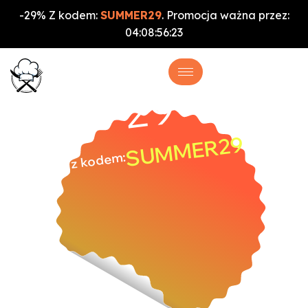
-29% Z kodem:
SUMMER29
. Promocja ważna przez:
04
:
08
:
56
:
22
%
-29
SUMMER29
z kodem: