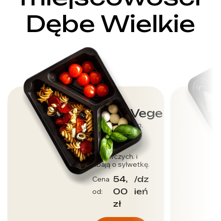
Dębe Wielkie
Dieta Vege
Dla wegetarian,
którzy dbają o
dostarczenie
wartości
odżywczych. i
dbają o sylwetkę.
54,
/dz
Cena
00
ień
od:
zł