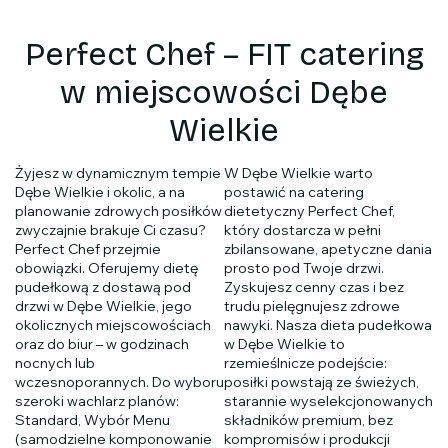
Perfect Chef – FIT catering
w miejscowości Dębe
Wielkie
Żyjesz w dynamicznym tempie
W Dębe Wielkie warto
Dębe Wielkie i okolic, a na
postawić na catering
planowanie zdrowych posiłków
dietetyczny Perfect Chef,
zwyczajnie brakuje Ci czasu?
który dostarcza w pełni
Perfect Chef przejmie
zbilansowane, apetyczne dania
obowiązki. Oferujemy dietę
prosto pod Twoje drzwi.
pudełkową z dostawą pod
Zyskujesz cenny czas i bez
drzwi w Dębe Wielkie, jego
trudu pielęgnujesz zdrowe
okolicznych miejscowościach
nawyki. Nasza dieta pudełkowa
oraz do biur – w godzinach
w Dębe Wielkie to
nocnych lub
rzemieślnicze podejście:
wczesnoporannych. Do wyboru
posiłki powstają ze świeżych,
szeroki wachlarz planów:
starannie wyselekcjonowanych
Standard, Wybór Menu
składników premium, bez
(samodzielne komponowanie
kompromisów i produkcji