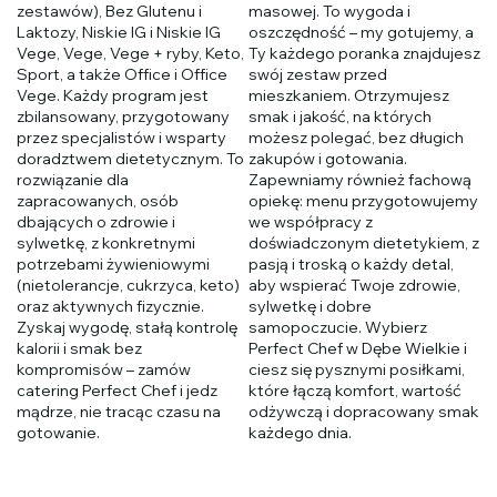
zestawów), Bez Glutenu i
masowej. To wygoda i
Laktozy, Niskie IG i Niskie IG
oszczędność – my gotujemy, a
Vege, Vege, Vege + ryby, Keto,
Ty każdego poranka znajdujesz
Sport, a także Office i Office
swój zestaw przed
Vege. Każdy program jest
mieszkaniem. Otrzymujesz
zbilansowany, przygotowany
smak i jakość, na których
przez specjalistów i wsparty
możesz polegać, bez długich
doradztwem dietetycznym. To
zakupów i gotowania.
rozwiązanie dla
Zapewniamy również fachową
zapracowanych, osób
opiekę: menu przygotowujemy
dbających o zdrowie i
we współpracy z
sylwetkę, z konkretnymi
doświadczonym dietetykiem, z
potrzebami żywieniowymi
pasją i troską o każdy detal,
(nietolerancje, cukrzyca, keto)
aby wspierać Twoje zdrowie,
oraz aktywnych fizycznie.
sylwetkę i dobre
Zyskaj wygodę, stałą kontrolę
samopoczucie. Wybierz
kalorii i smak bez
Perfect Chef w Dębe Wielkie i
kompromisów – zamów
ciesz się pysznymi posiłkami,
catering Perfect Chef i jedz
które łączą komfort, wartość
mądrze, nie tracąc czasu na
odżywczą i dopracowany smak
gotowanie.
każdego dnia.