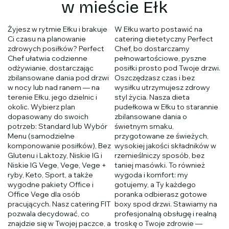
w mieście Ełk
Żyjesz w rytmie Ełku i brakuje
W Ełku warto postawić na
Ci czasu na planowanie
catering dietetyczny Perfect
zdrowych posiłków? Perfect
Chef, bo dostarczamy
Chef ułatwia codzienne
pełnowartościowe, pyszne
odżywianie, dostarczając
posiłki prosto pod Twoje drzwi.
zbilansowane dania pod drzwi
Oszczędzasz czas i bez
w nocy lub nad ranem — na
wysiłku utrzymujesz zdrowy
terenie Ełku, jego dzielnic i
styl życia. Nasza dieta
okolic. Wybierz plan
pudełkowa w Ełku to starannie
dopasowany do swoich
zbilansowane dania o
potrzeb: Standard lub Wybór
świetnym smaku,
Menu (samodzielne
przygotowane ze świeżych,
komponowanie posiłków), Bez
wysokiej jakości składników w
Glutenu i Laktozy, Niskie IG i
rzemieślniczy sposób, bez
Niskie IG Vege, Vege, Vege +
taniej masówki. To również
ryby, Keto, Sport, a także
wygoda i komfort: my
wygodne pakiety Office i
gotujemy, a Ty każdego
Office Vege dla osób
poranka odbierasz gotowe
pracujących. Nasz catering FIT
boxy spod drzwi. Stawiamy na
pozwala decydować, co
profesjonalną obsługę i realną
znajdzie się w Twojej paczce, a
troskę o Twoje zdrowie —