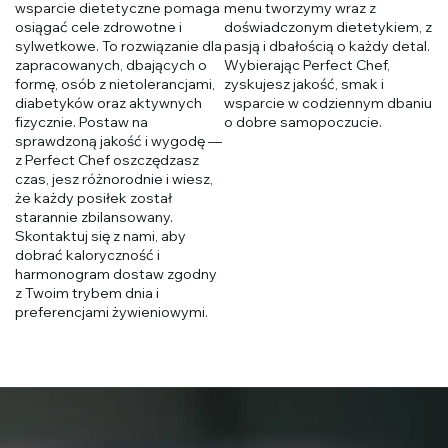
wsparcie dietetyczne pomaga
menu tworzymy wraz z
osiągać cele zdrowotne i
doświadczonym dietetykiem, z
sylwetkowe. To rozwiązanie dla
pasją i dbałością o każdy detal.
zapracowanych, dbających o
Wybierając Perfect Chef,
formę, osób z nietolerancjami,
zyskujesz jakość, smak i
diabetyków oraz aktywnych
wsparcie w codziennym dbaniu
fizycznie. Postaw na
o dobre samopoczucie.
sprawdzoną jakość i wygodę —
z Perfect Chef oszczędzasz
czas, jesz różnorodnie i wiesz,
że każdy posiłek został
starannie zbilansowany.
Skontaktuj się z nami, aby
dobrać kaloryczność i
harmonogram dostaw zgodny
z Twoim trybem dnia i
preferencjami żywieniowymi.