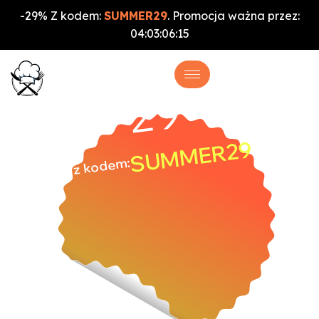
-29% Z kodem:
SUMMER29
. Promocja ważna przez:
04
:
03
:
06
:
14
%
-29
SUMMER29
z kodem: