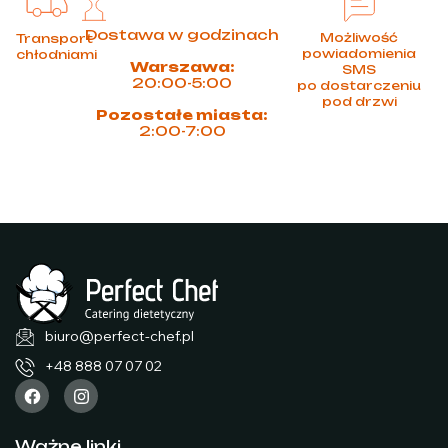
Dostawa w godzinach
Możliwość
Transport
powiadomienia
chłodniami
Warszawa:
SMS
20:00-5:00
po dostarczeniu
pod drzwi
Pozostałe miasta:
2:00-7:00
biuro@perfect-chef.pl
+48 888 07 07 02
Ważne linki