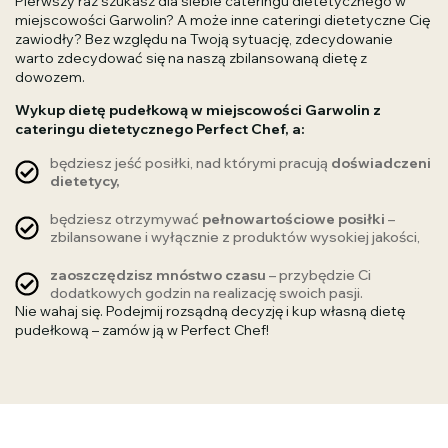
Pierwszy raz szukasz dla siebie cateringu dietetycznego w
miejscowości Garwolin? A może inne cateringi dietetyczne Cię
zawiodły? Bez względu na Twoją sytuację, zdecydowanie
warto zdecydować się na naszą zbilansowaną dietę z
dowozem.
Wykup dietę pudełkową w miejscowości Garwolin z
cateringu dietetycznego Perfect Chef, a:
będziesz jeść posiłki, nad którymi pracują
doświadczeni
dietetycy,
będziesz otrzymywać
pełnowartościowe posiłki
–
zbilansowane i wyłącznie z produktów wysokiej jakości,
zaoszczędzisz mnóstwo czasu
– przybędzie Ci
dodatkowych godzin na realizację swoich pasji.
Nie wahaj się. Podejmij rozsądną decyzję i kup własną dietę
pudełkową – zamów ją w Perfect Chef!