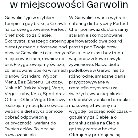
w miejscowości Garwolin
Garwolin żyje w szybkim
W Garwolinie warto wybrać
tempie, a gdy brakuje Ci chwili
catering dietetyczny Perfect
na zdrowe gotowanie, Perfect
Chef, ponieważ dostarczamy
Chef zrobi to za Ciebie.
starannie skomponowane,
Skorzystaj z naszego cateringu
pełnowartościowe posiłki
dietetycznego z dostawą pod
prosto pod Twoje drzwi.
drzwi w Garwolinie i okolicznych
Zyskujesz czas i bez trudu
miejscowościach, również do
wspierasz zdrowe nawyki
biur. Przygotowujemy świeże,
żywieniowe. Nasza dieta
zbilansowane posiłki w ramach
pudełkowa w Garwolinie to
planów: Standard, Wybór
różnorodne, smaczne dania
Menu, Bez Glutenu i Laktozy,
przygotowywane w
Niskie IG (także Vege), Vege,
rzemieślniczym stylu ze
Vege + ryby, Keto, Sport oraz
świeżych, wysokiej jakości
Office i Office Vege. Dostawy
składników, z dala od produkcji
realizujemy nocą lub o świcie, a
masowej. Stawiamy na
wsparcie dietetyka pomoże
wygodę i oszczędność czasu –
dobrać odpowiednią
gotujemy za Ciebie, a o
kaloryczność i wariant do
poranku czeka na Ciebie
Twoich celów. To idealne
gotowy zestaw boxów.
rozwiązanie dla
Oferujemy profesjonalną