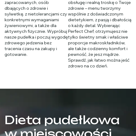
zapracowanych, osób
obsługę i realną troskę o Twoje
dbających o zdrowie i
zdrowie – menu tworzymy
sylwetkę, z nietolerancjami czy
wspólnie z doświadczonym
konkretnymi wymaganiami
dietetykiem, z pasją i dbałością
żywieniowymi, a także dla
o każdy detal. Wybierając
aktywnych fizycznie. Wypróbuj
Perfect Chef, otrzymujesz nie
nasze pudełka i poczuj wygodę
tylko świetny smak i właściwe
zdrowego jedzenia bez
proporcje makroskładników,
tracenia czasu na zakupy i
ale także codzienny komfort i
gotowanie.
pewność, że jesz mądrze.
Sprawdź, jak łatwo można jeść
zdrowo na co dzień.
Dieta pudełkowa
w miejscowości