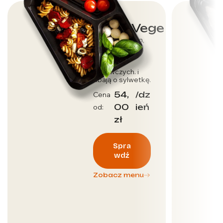
Dieta Vege
Dla wegetarian,
którzy dbają o
dostarczenie
wartości
odżywczych. i
dbają o sylwetkę.
54,
/dz
Cena
00
ień
od:
zł
Spra
wdź
Zobacz menu