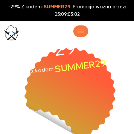
-29% Z kodem:
SUMMER29
. Promocja ważna przez:
05
:
09
:
05
:
01
%
-29
SUMMER29
z kodem: