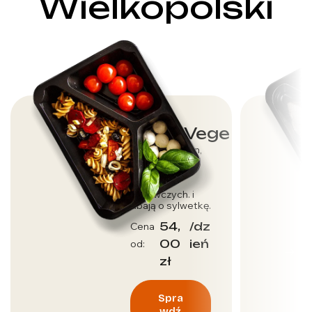
Wielkopolski
Dieta Vege
Dla wegetarian,
którzy dbają o
dostarczenie
wartości
odżywczych. i
dbają o sylwetkę.
54,
/dz
Cena
00
ień
od:
zł
Spra
wdź