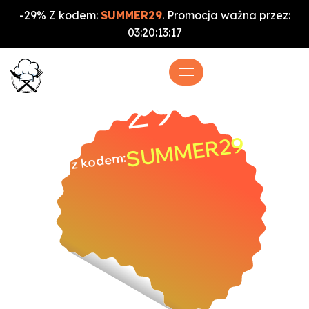
-29% Z kodem:
SUMMER29
. Promocja ważna przez:
03
:
20
:
13
:
16
%
-29
SUMMER29
z kodem: