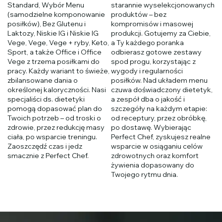
Standard, Wybór Menu
starannie wyselekcjonowanych
(samodzielne komponowanie
produktów – bez
posiłków), Bez Glutenu i
kompromisów i masowej
Laktozy, Niskie IG i Niskie IG
produkcji. Gotujemy za Ciebie,
Vege, Vege, Vege + ryby, Keto,
a Ty każdego poranka
Sport, a także Office i Office
odbierasz gotowe zestawy
Vege z trzema posiłkami do
spod progu, korzystając z
pracy. Każdy wariant to świeże,
wygody i regularności
zbilansowane dania o
posiłków. Nad układem menu
określonej kaloryczności. Nasi
czuwa doświadczony dietetyk,
specjaliści ds. dietetyki
a zespół dba o jakość i
pomogą dopasować plan do
szczegóły na każdym etapie:
Twoich potrzeb – od troski o
od receptury, przez obróbkę,
zdrowie, przez redukcję masy
po dostawę. Wybierając
ciała, po wsparcie treningu.
Perfect Chef, zyskujesz realne
Zaoszczędź czas i jedz
wsparcie w osiąganiu celów
smacznie z Perfect Chef.
zdrowotnych oraz komfort
żywienia dopasowany do
Twojego rytmu dnia.