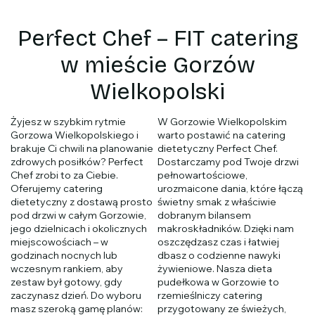
Perfect Chef – FIT catering
w mieście Gorzów
Wielkopolski
Żyjesz w szybkim rytmie
W Gorzowie Wielkopolskim
Gorzowa Wielkopolskiego i
warto postawić na catering
brakuje Ci chwili na planowanie
dietetyczny Perfect Chef.
zdrowych posiłków? Perfect
Dostarczamy pod Twoje drzwi
Chef zrobi to za Ciebie.
pełnowartościowe,
Oferujemy catering
urozmaicone dania, które łączą
dietetyczny z dostawą prosto
świetny smak z właściwie
pod drzwi w całym Gorzowie,
dobranym bilansem
jego dzielnicach i okolicznych
makroskładników. Dzięki nam
miejscowościach – w
oszczędzasz czas i łatwiej
godzinach nocnych lub
dbasz o codzienne nawyki
wczesnym rankiem, aby
żywieniowe. Nasza dieta
zestaw był gotowy, gdy
pudełkowa w Gorzowie to
zaczynasz dzień. Do wyboru
rzemieślniczy catering
masz szeroką gamę planów:
przygotowany ze świeżych,