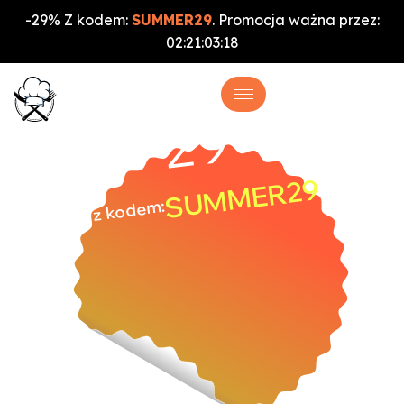
-29% Z kodem:
SUMMER29
. Promocja ważna przez:
02
:
21
:
03
:
17
%
-29
SUMMER29
z kodem: