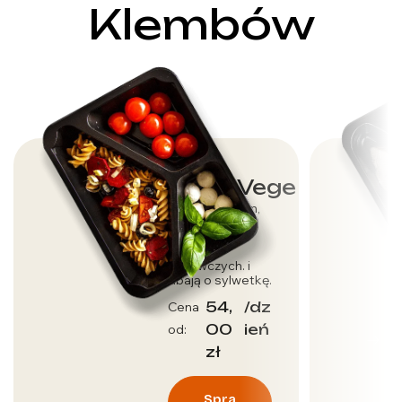
Klembów
Dieta Vege
Dla wegetarian,
którzy dbają o
dostarczenie
wartości
odżywczych. i
dbają o sylwetkę.
54,
/dz
Cena
00
ień
od:
zł
Spra