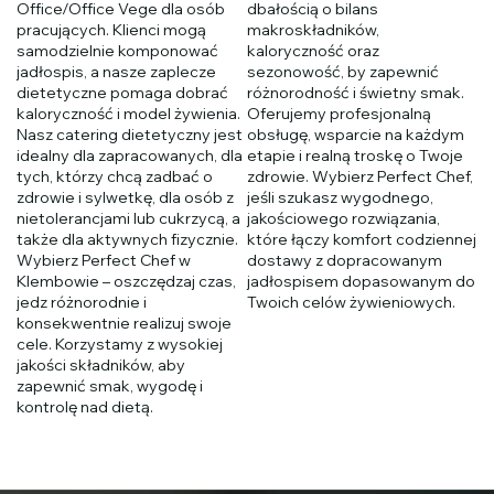
Office/Office Vege dla osób
dbałością o bilans
pracujących. Klienci mogą
makroskładników,
samodzielnie komponować
kaloryczność oraz
jadłospis, a nasze zaplecze
sezonowość, by zapewnić
dietetyczne pomaga dobrać
różnorodność i świetny smak.
kaloryczność i model żywienia.
Oferujemy profesjonalną
Nasz catering dietetyczny jest
obsługę, wsparcie na każdym
idealny dla zapracowanych, dla
etapie i realną troskę o Twoje
tych, którzy chcą zadbać o
zdrowie. Wybierz Perfect Chef,
zdrowie i sylwetkę, dla osób z
jeśli szukasz wygodnego,
nietolerancjami lub cukrzycą, a
jakościowego rozwiązania,
także dla aktywnych fizycznie.
które łączy komfort codziennej
Wybierz Perfect Chef w
dostawy z dopracowanym
Klembowie – oszczędzaj czas,
jadłospisem dopasowanym do
jedz różnorodnie i
Twoich celów żywieniowych.
konsekwentnie realizuj swoje
cele. Korzystamy z wysokiej
jakości składników, aby
zapewnić smak, wygodę i
kontrolę nad dietą.