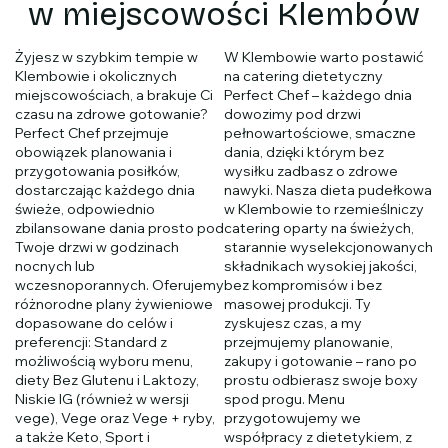
w miejscowości Klembów
Żyjesz w szybkim tempie w
W Klembowie warto postawić
Klembowie i okolicznych
na catering dietetyczny
miejscowościach, a brakuje Ci
Perfect Chef – każdego dnia
czasu na zdrowe gotowanie?
dowozimy pod drzwi
Perfect Chef przejmuje
pełnowartościowe, smaczne
obowiązek planowania i
dania, dzięki którym bez
przygotowania posiłków,
wysiłku zadbasz o zdrowe
dostarczając każdego dnia
nawyki. Nasza dieta pudełkowa
świeże, odpowiednio
w Klembowie to rzemieślniczy
zbilansowane dania prosto pod
catering oparty na świeżych,
Twoje drzwi w godzinach
starannie wyselekcjonowanych
nocnych lub
składnikach wysokiej jakości,
wczesnoporannych. Oferujemy
bez kompromisów i bez
różnorodne plany żywieniowe
masowej produkcji. Ty
dopasowane do celów i
zyskujesz czas, a my
preferencji: Standard z
przejmujemy planowanie,
możliwością wyboru menu,
zakupy i gotowanie – rano po
diety Bez Glutenu i Laktozy,
prostu odbierasz swoje boxy
Niskie IG (również w wersji
spod progu. Menu
vege), Vege oraz Vege + ryby,
przygotowujemy we
a także Keto, Sport i
współpracy z dietetykiem, z