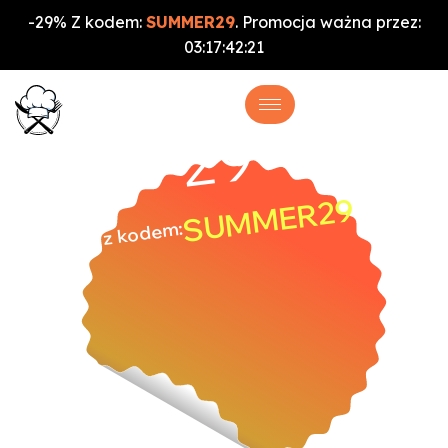
-29% Z kodem:
SUMMER29
. Promocja ważna przez:
03
:
17
:
42
:
21
%
-29
SUMMER29
z kodem: