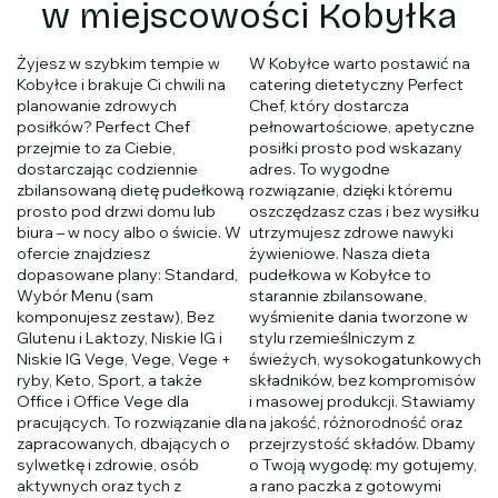
w miejscowości Kobyłka
Żyjesz w szybkim tempie w
W Kobyłce warto postawić na
Kobyłce i brakuje Ci chwili na
catering dietetyczny Perfect
planowanie zdrowych
Chef, który dostarcza
posiłków? Perfect Chef
pełnowartościowe, apetyczne
przejmie to za Ciebie,
posiłki prosto pod wskazany
dostarczając codziennie
adres. To wygodne
zbilansowaną dietę pudełkową
rozwiązanie, dzięki któremu
prosto pod drzwi domu lub
oszczędzasz czas i bez wysiłku
biura – w nocy albo o świcie. W
utrzymujesz zdrowe nawyki
ofercie znajdziesz
żywieniowe. Nasza dieta
dopasowane plany: Standard,
pudełkowa w Kobyłce to
Wybór Menu (sam
starannie zbilansowane,
komponujesz zestaw), Bez
wyśmienite dania tworzone w
Glutenu i Laktozy, Niskie IG i
stylu rzemieślniczym z
Niskie IG Vege, Vege, Vege +
świeżych, wysokogatunkowych
ryby, Keto, Sport, a także
składników, bez kompromisów
Office i Office Vege dla
i masowej produkcji. Stawiamy
pracujących. To rozwiązanie dla
na jakość, różnorodność oraz
zapracowanych, dbających o
przejrzystość składów. Dbamy
sylwetkę i zdrowie, osób
o Twoją wygodę: my gotujemy,
aktywnych oraz tych z
a rano paczka z gotowymi