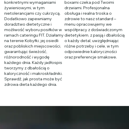
konkretnymi wymaganiami
boxami czeka pod Twoimi
żywieniowymi, w tym
drzwiami. Profesjonalna
nietolerancjami czy cukrzycą.
obsługa i realna troska o
Dodatkowo zapewniamy
zdrowie to nasz standard –
doradztwo dietetyczne i
menu opracowujemy we
możliwość wyboru posiłków w
współpracy z doświadczonym
ramach cateringu FIT. Działamy
dietetykiem, z pasją i dbałością
na terenie Kobyłki, jej osiedli
o każdy detal, uwzględniając
oraz pobliskich miejscowości,
różne potrzeby i cele, w tym
gwarantując świeżość,
odpowiednie kaloryczności
różnorodność i wygodę
oraz preferencje smakowe.
każdego dnia. Każdy jadłospis
tworzymy z dbałością o
kaloryczność i makroskładniki.
Sprawdź, jak prosta może być
zdrowa dieta każdego dnia.