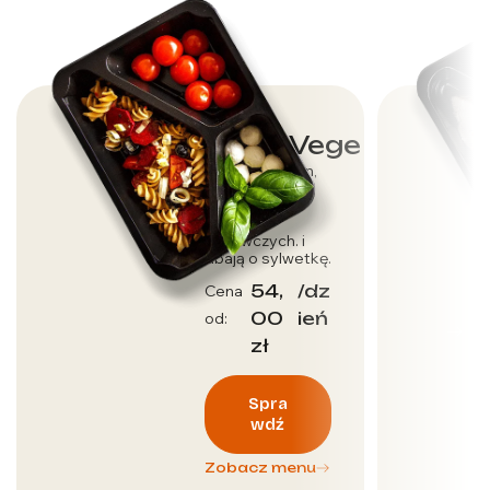
Dieta Vege
Dla wegetarian,
którzy dbają o
dostarczenie
wartości
odżywczych. i
dbają o sylwetkę.
54,
/dz
Cena
00
ień
od:
zł
Spra
wdź
Zobacz menu