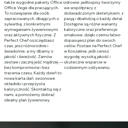
także wygodne pakiety Office i
zdrowie: jadłospisy tworzymy
Office Vege dla pracujących.
we współpracy z
To rozwiązanie dla osób
doświadczonym dietetykiem, z
zapracowanych, dbających o
pasją i dbałością o każdy detal.
sylwetkę, z konkretnymi
Dostępne są różne warianty
wymaganiami żywieniowymi
kaloryczne oraz preferencje
oraz aktywnych fizycznie. Z
smakowe, dzięki czemu łatwo
Perfect Chef oszczędzasz
dopasujesz plan do swoich
czas, jesz różnorodnie i
celów. Postaw na Perfect Chef
świadomie, a my dbamy o
w Koszalinie, jeśli cenisz
jakość i świeżość. Zamów
wygodę, wysoką jakość i
zestaw i zacznij jeść mądrzej —
skuteczne wsparcie w
bez kompromisów i bez
codziennym odżywianiu.
tracenia czasu. Każdy dzień to
nowa karta dań, sezonowe
składniki i przejrzysta
kaloryczność. Skontaktuj się z
nami, a pomożemy dobrać
idealny plan żywieniowy.