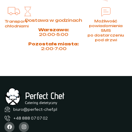
Dostawa w godzinach
Możliwość
Transport
powiadomienia
chłodniami
Warszawa:
SMS
20:00-5:00
po dostarczeniu
pod drzwi
Pozostałe miasta:
2:00-7:00
biuro@perfect-chef.pl
+48 888 07 07 02