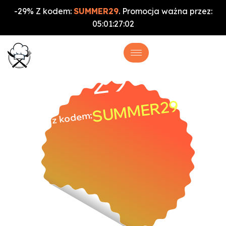
-29% Z kodem:
SUMMER29
. Promocja ważna przez:
05
:
01
:
27
:
01
%
-29
SUMMER29
z kodem: