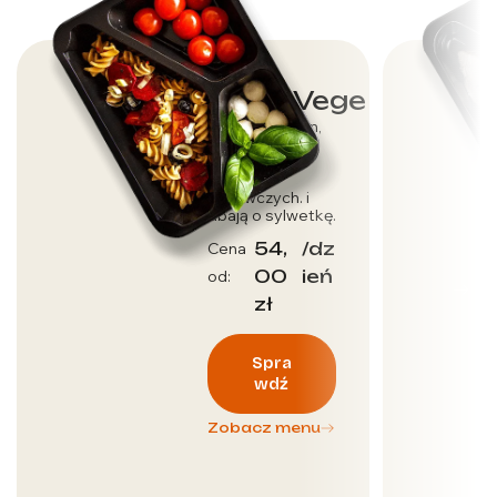
Dieta Vege
Dla wegetarian,
którzy dbają o
dostarczenie
wartości
odżywczych. i
dbają o sylwetkę.
54,
/dz
Cena
00
ień
od:
zł
Spra
wdź
Zobacz menu