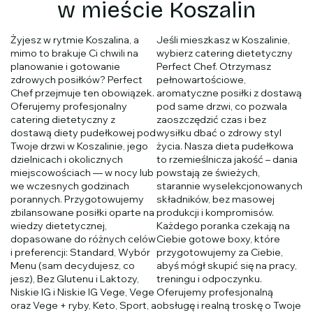
w mieście Koszalin
Żyjesz w rytmie Koszalina, a
Jeśli mieszkasz w Koszalinie,
mimo to brakuje Ci chwili na
wybierz catering dietetyczny
planowanie i gotowanie
Perfect Chef. Otrzymasz
zdrowych posiłków? Perfect
pełnowartościowe,
Chef przejmuje ten obowiązek.
aromatyczne posiłki z dostawą
Oferujemy profesjonalny
pod same drzwi, co pozwala
catering dietetyczny z
zaoszczędzić czas i bez
dostawą diety pudełkowej pod
wysiłku dbać o zdrowy styl
Twoje drzwi w Koszalinie, jego
życia. Nasza dieta pudełkowa
dzielnicach i okolicznych
to rzemieślnicza jakość – dania
miejscowościach — w nocy lub
powstają ze świeżych,
we wczesnych godzinach
starannie wyselekcjonowanych
porannych. Przygotowujemy
składników, bez masowej
zbilansowane posiłki oparte na
produkcji i kompromisów.
wiedzy dietetycznej,
Każdego poranka czekają na
dopasowane do różnych celów
Ciebie gotowe boxy, które
i preferencji: Standard, Wybór
przygotowujemy za Ciebie,
Menu (sam decydujesz, co
abyś mógł skupić się na pracy,
jesz), Bez Glutenu i Laktozy,
treningu i odpoczynku.
Niskie IG i Niskie IG Vege, Vege
Oferujemy profesjonalną
oraz Vege + ryby, Keto, Sport, a
obsługę i realną troskę o Twoje