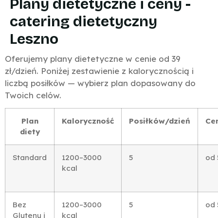
Plany dietetyczne i ceny -
catering dietetyczny
Leszno
Oferujemy plany dietetyczne w cenie od 39
zł/dzień. Poniżej zestawienie z kalorycznością i
liczbą posiłków — wybierz plan dopasowany do
Twoich celów.
Plan
Kaloryczność
Posiłków/dzień
Ce
diety
Standard
1200–3000
5
od 
kcal
Bez
1200–3000
5
od 
Glutenu i
kcal