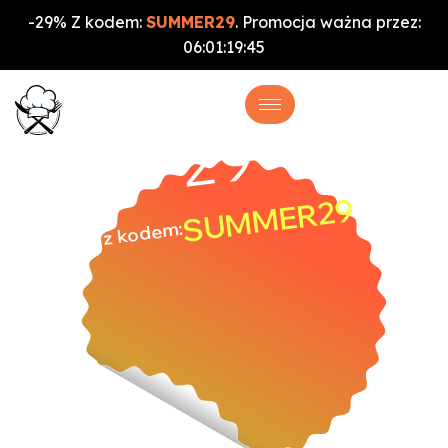
-29% Z kodem:
SUMMER29
. Promocja ważna przez:
06
:
01
:
19
:
44
%
-29
SUMMER29
z kodem: