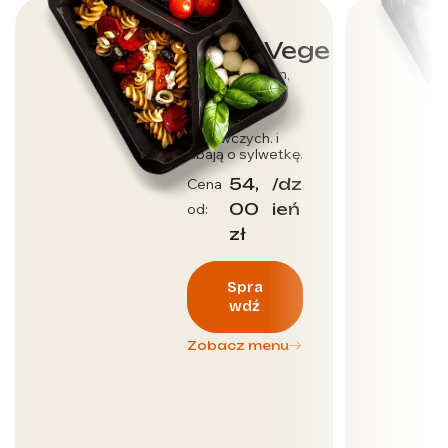
Dieta Vege
Dla wegetarian,
którzy dbają o
dostarczenie
wartości
odżywczych. i
dbają o sylwetkę.
54,
/dz
Cena
00
ień
od:
zł
Spra
wdź
Zobacz menu