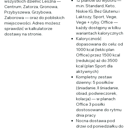
12 planów do wyboru —
wszystkich dzielnic Leszna —
m.in. Standard, Keto,
Centrum, Zatorza, Gronowa,
Niskie IG, Bez Glutenu i
Przybyszewa, Grzybowa,
Laktozy, Sport, Vege,
Zaborowa — oraz do pobliskich
Vege + ryby, Office —
miejscowości. Adres możesz
każdy dostępny w kilku
sprawdzić w kalkulatorze
wariantach kalorycznych
dostawy na stronie.
Kaloryczność
dopasowana do celu: od
1000 kcal (lekki plan
Office) przez 1500 kcal
(redukcja) aż do 3500
kcal (plan Sport dla
aktywnych)
Kompletny zestaw
dzienny: 5 posiłków
(śniadanie, II śniadanie,
obiad, podwieczorek,
kolacja) — w planach
Office 3 posiłki
dostosowane do rytmu
dnia pracy
Nocna dostawa pod
drzwi od poniedziałku do