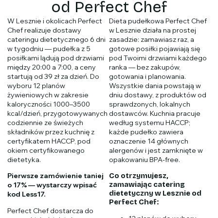
od Perfect Chef
W Lesznie i okolicach Perfect
Dieta pudełkowa Perfect Chef
Chef realizuje dostawy
w Lesznie działa na prostej
cateringu dietetycznego 6 dni
zasadzie: zamawiasz raz, a
w tygodniu — pudełka z 5
gotowe posiłki pojawiają się
posiłkami lądują pod drzwiami
pod Twoimi drzwiami każdego
między 20:00 a 7:00, a ceny
ranka — bez zakupów,
startują od 39 zł za dzień. Do
gotowania i planowania.
wyboru 12 planów
Wszystkie dania powstają w
żywieniowych w zakresie
dniu dostawy, z produktów od
kaloryczności 1000–3500
sprawdzonych, lokalnych
kcal/dzień, przygotowywanych
dostawców. Kuchnia pracuje
codziennie ze świeżych
według systemu HACCP;
składników przez kuchnię z
każde pudełko zawiera
certyfikatem HACCP, pod
oznaczenie 14 głównych
okiem certyfikowanego
alergenów i jest zamknięte w
dietetyka.
opakowaniu BPA-free.
Pierwsze zamówienie taniej
Co otrzymujesz,
zamawiając catering
o 17% — wystarczy wpisać
dietetyczny w Lesznie od
kod Less17.
Perfect Chef:
Perfect Chef dostarcza do