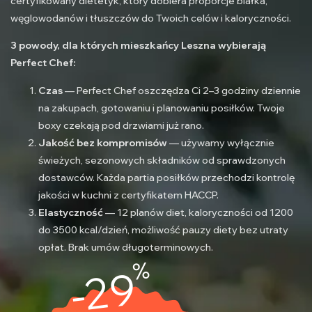
certyfikowany dietetyk, który dobiera proporcje białka,
węglowodanów i tłuszczów do Twoich celów i kaloryczności.
3 powody, dla których mieszkańcy Leszna wybierają
Perfect Chef:
Czas
— Perfect Chef oszczędza Ci 2–3 godziny dziennie
na zakupach, gotowaniu i planowaniu posiłków. Twoje
boxy czekają pod drzwiami już rano.
Jakość bez kompromisów
— używamy wyłącznie
świeżych, sezonowych składników od sprawdzonych
dostawców. Każda partia posiłków przechodzi kontrolę
jakości w kuchni z certyfikatem HACCP.
Elastyczność
— 12 planów diet, kaloryczności od 1200
do 3500 kcal/dzień, możliwość pauzy diety bez utraty
opłat. Brak umów długoterminowych.
%
-29