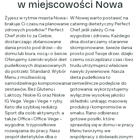
w miejscowości Nowa
Żyjesz w rytmie miasta Nowa i
W Nowej warto postawić na
brakuje Ci czasu na planowanie
catering dietetyczny Perfect
zdrowych posiłków? Perfect
Chef, jeśli zależy Ci na
Chef zrobi to za Ciebie,
wygodzie i zdrowiu. Każdego
dostarczając zbilansowane
dnia dostarczamy starannie
dania prosto pod drzwi – do
skomponowane, świeże dania
domu lub biura, nocą i o świcie.
prosto pod Twoje drzwi, dzięki
Oferujemy szeroki wybór diet
czemu oszczędzasz czas i bez
pudełkowych dopasowanych
trudu utrzymujesz właściwe
do potrzeb: Standard, Wybór
nawyki żywieniowe. Nasza
Menu z możliwością
dieta pudełkowa to
samodzielnego komponowania
rzemieślnicze podejście do
zestawów, Bez Glutenu i
gotowania: wykorzystujemy
Laktozy, Niskie IG oraz Niskie
wyłącznie wysokiej jakości
IG Vege, Vege i Vege + ryby,
składniki, unikając masowej
Keto dla szybkiej redukcji,
produkcji i kompromisów w
Sport dla osób aktywnych, a
smaku. Rano odbierasz
także Office i Office Vege –
gotowe posiłki, które
wygodne, trzyposiłkowe
sprawdzą się w domu i w pracy.
rozwiązania do pracy. Nasz
Menu tworzymy we
zespół dietetyków dba o
współpracy z doświadczonym