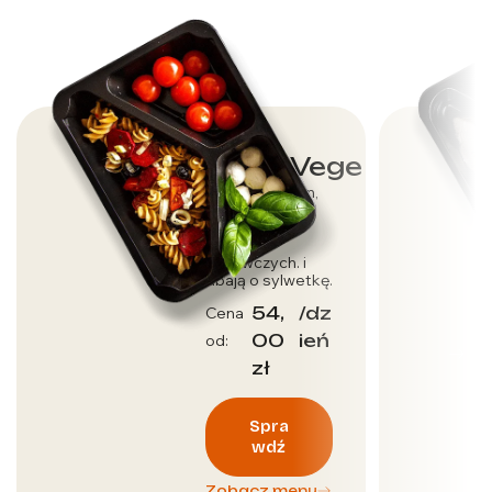
Dieta Vege
Dla wegetarian,
którzy dbają o
dostarczenie
wartości
odżywczych. i
dbają o sylwetkę.
54,
/dz
Cena
00
ień
od:
zł
Spra
wdź
Zobacz menu