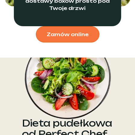
dostawy boxów prosto pod
Twoje drzwi
Zamów online
Dieta pudełkowa
od Perfect Chef