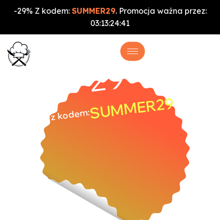
-29% Z kodem:
SUMMER29
. Promocja ważna przez:
03
:
13
:
24
:
40
%
-29
SUMMER29
z kodem: