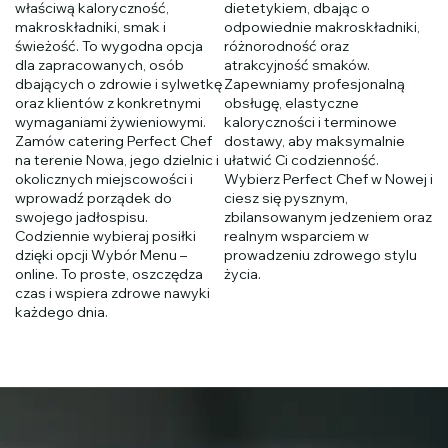
właściwą kaloryczność,
dietetykiem, dbając o
makroskładniki, smak i
odpowiednie makroskładniki,
świeżość. To wygodna opcja
różnorodność oraz
dla zapracowanych, osób
atrakcyjność smaków.
dbających o zdrowie i sylwetkę
Zapewniamy profesjonalną
oraz klientów z konkretnymi
obsługę, elastyczne
wymaganiami żywieniowymi.
kaloryczności i terminowe
Zamów catering Perfect Chef
dostawy, aby maksymalnie
na terenie Nowa, jego dzielnic i
ułatwić Ci codzienność.
okolicznych miejscowości i
Wybierz Perfect Chef w Nowej i
wprowadź porządek do
ciesz się pysznym,
swojego jadłospisu.
zbilansowanym jedzeniem oraz
Codziennie wybieraj posiłki
realnym wsparciem w
dzięki opcji Wybór Menu –
prowadzeniu zdrowego stylu
online. To proste, oszczędza
życia.
czas i wspiera zdrowe nawyki
każdego dnia.