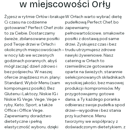
w miejscowości Orły
Żyjesz w rytmie Orłów i brakuje
W Orłach warto wybrać dietę
Ci czasu na codzienne
pudełkową Perfect Chef, bo
gotowanie? Perfect Chef zrobi
zapewniamy
to za Ciebie. Dostarczamy
pełnowartościowe, smakowite
świeże, zbilansowane posiłki
posiłki z dostawą pod same
pod Twoje drzwi w Orłach i
drzwi. Zyskujesz czas i bez
okolicznych miejscowościach –
trudu utrzymujesz zdrowe
w nocy lub we wczesnych
nawyki żywieniowe. Nasz
godzinach porannych, abyś
catering w Orłach to
mógł zacząć dzień zdrowo i
rzemieślnicze gotowanie
bez pośpiechu. W naszej
oparte na świeżych, starannie
ofercie znajdziesz m.in. plany:
selekcjonowanych składnikach
Standard, Wybór Menu (sam
wysokiej jakości, bez masowej
komponujesz posiłki), Bez
produkcji i kompromisów. My
Glutenu i Laktozy, Niskie IG i
przygotowujemy gotowe
Niskie IG Vege, Vege, Vege +
dania, a Ty każdego poranka
ryby, Keto, Sport, a także
odbierasz swoje pudełka spod
Office i Office Vege.
drzwi—wygodnie i bez stania
Zapewniamy doradztwo
przy kuchence. Menu
dietetyczne i pełną
tworzymy we współpracy z
elastyczność wyboru, dzięki
doświadczonym dietetykiem, z