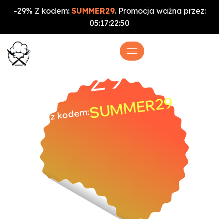
-29% Z kodem:
SUMMER29
. Promocja ważna przez:
05
:
17
:
22
:
49
%
-29
SUMMER29
z kodem: