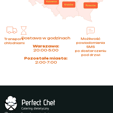
Dostawa w godzinach
Możliwość
Transport
powiadomienia
chłodniami
Warszawa:
SMS
20:00-5:00
po dostarczeniu
pod drzwi
Pozostałe miasta:
2:00-7:00