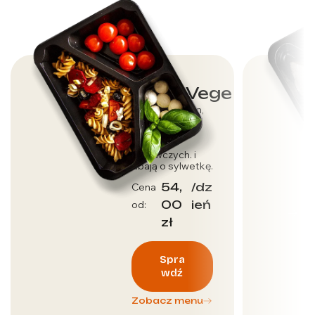
Dieta Vege
Dla wegetarian,
którzy dbają o
dostarczenie
wartości
odżywczych. i
dbają o sylwetkę.
54,
/dz
Cena
00
ień
od:
zł
Spra
wdź
Zobacz menu