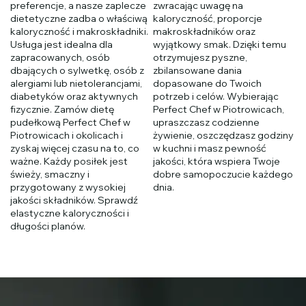
preferencje, a nasze zaplecze
zwracając uwagę na
dietetyczne zadba o właściwą
kaloryczność, proporcje
kaloryczność i makroskładniki.
makroskładników oraz
Usługa jest idealna dla
wyjątkowy smak. Dzięki temu
zapracowanych, osób
otrzymujesz pyszne,
dbających o sylwetkę, osób z
zbilansowane dania
alergiami lub nietolerancjami,
dopasowane do Twoich
diabetyków oraz aktywnych
potrzeb i celów. Wybierając
fizycznie. Zamów dietę
Perfect Chef w Piotrowicach,
pudełkową Perfect Chef w
upraszczasz codzienne
Piotrowicach i okolicach i
żywienie, oszczędzasz godziny
zyskaj więcej czasu na to, co
w kuchni i masz pewność
ważne. Każdy posiłek jest
jakości, która wspiera Twoje
świeży, smaczny i
dobre samopoczucie każdego
przygotowany z wysokiej
dnia.
jakości składników. Sprawdź
elastyczne kaloryczności i
długości planów.