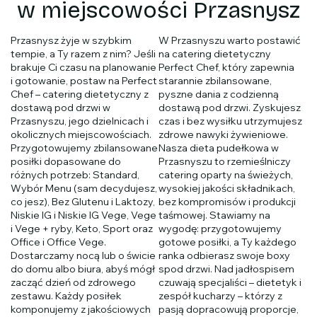
w miejscowości Przasnysz
Przasnysz żyje w szybkim
W Przasnyszu warto postawić
tempie, a Ty razem z nim? Jeśli
na catering dietetyczny
brakuje Ci czasu na planowanie
Perfect Chef, który zapewnia
i gotowanie, postaw na Perfect
starannie zbilansowane,
Chef – catering dietetyczny z
pyszne dania z codzienną
dostawą pod drzwi w
dostawą pod drzwi. Zyskujesz
Przasnyszu, jego dzielnicach i
czas i bez wysiłku utrzymujesz
okolicznych miejscowościach.
zdrowe nawyki żywieniowe.
Przygotowujemy zbilansowane
Nasza dieta pudełkowa w
posiłki dopasowane do
Przasnyszu to rzemieślniczy
różnych potrzeb: Standard,
catering oparty na świeżych,
Wybór Menu (sam decydujesz,
wysokiej jakości składnikach,
co jesz), Bez Glutenu i Laktozy,
bez kompromisów i produkcji
Niskie IG i Niskie IG Vege, Vege
taśmowej. Stawiamy na
i Vege + ryby, Keto, Sport oraz
wygodę: przygotowujemy
Office i Office Vege.
gotowe posiłki, a Ty każdego
Dostarczamy nocą lub o świcie
ranka odbierasz swoje boxy
do domu albo biura, abyś mógł
spod drzwi. Nad jadłospisem
zacząć dzień od zdrowego
czuwają specjaliści – dietetyk i
zestawu. Każdy posiłek
zespół kucharzy – którzy z
komponujemy z jakościowych
pasją dopracowują proporcje,