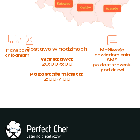
Dostawa w godzinach
Możliwość
Transport
powiadomienia
chłodniami
Warszawa:
SMS
20:00-5:00
po dostarczeniu
pod drzwi
Pozostałe miasta:
2:00-7:00