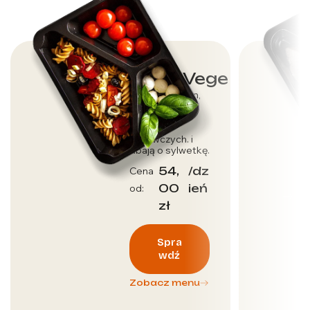
Dieta Vege
Dla wegetarian,
którzy dbają o
dostarczenie
wartości
odżywczych. i
dbają o sylwetkę.
54,
/dz
Cena
00
ień
od:
zł
Spra
wdź
Zobacz menu