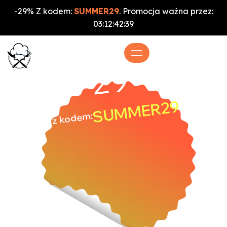
-29% Z kodem:
SUMMER29
. Promocja ważna przez:
03
:
12
:
42
:
39
%
-29
SUMMER29
z kodem: