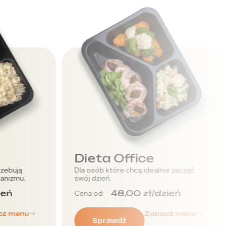
ce
Dieta Niskie IG
 idealnie zacząć
Dieta z niskim indeksem glikemiczny
dla osób zmagających się z cukrzycą
lub nadwagą.
0
zł
/dzień
55,00
zł
/dzień
Cena od:
Zobacz menu
Zobacz menu