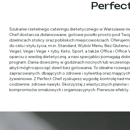
Perfect
Szukanie rzetelnego cateringu dietetycznego w Warszawie ni
Chef dostarcza zbilansowane, gotowe posiłki prosto pod Twoje
dzielnicach stolicy oraz pobliskich miejscowościach. Oferuj
do celu i stylu życia, m.in. Standard, Wybór Menu, Bez Glutenu i
Vege), Vege i Vege + ryby, Keto, Sport, a także Office i Offic
oparciu o wiedzę dietetyczną, a nasi specjaliści pomagają dob
program. Dania dowozimy w godzinach nocnych lub wczesnopo
abyś mógł rozpocząć dzień bez gotowania. To idealne rozwiąz
zapracowanych, dbających o zdrowie i sylwetkę oraz mający
żywieniowe. Z Perfect Chef zyskujesz wygodę, kontrolę nad men
codzienne, zdrowe nawyki. Skorzystaj z elastycznych planów i 
kompromisów smakowych i organizacyjnych. Pierwsze efekty 