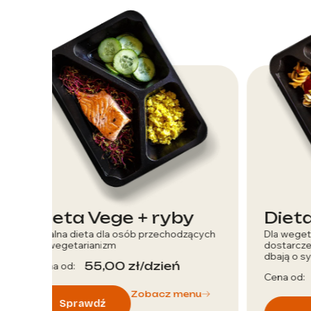
Dieta Vege
D
ących
Dla wegetarian, którzy dbają o
Dl
dostarczenie wartości odżywczych. i
zd
dbają o sylwetkę.
Ce
54,00
zł
/dzień
Cena od:
nu
Zobacz menu