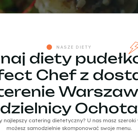
NASZE DIETY
naj diety pudeł
fect Chef z dos
terenie Warsza
dzielnicy Ochota
najlepszy catering dietetyczny? U nas masz szeroki 
możesz samodzielnie skomponować swoje menu.