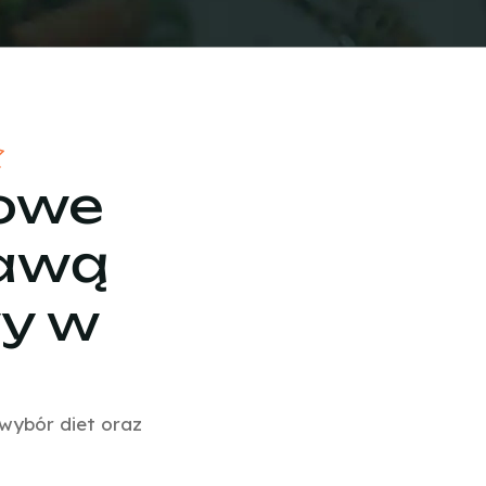
kowe
tawą
wy w
wybór diet oraz