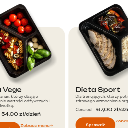
ieta Sport
Dieta Offi
a trenujących, którzy potrzebują
Dla osób które chcą
rowego wzmocnienia organizmu.
swój dzień.
67,00
zł
/dzień
48,0
na od:
Cena od:
Zobacz menu
Sprawdź
Sprawdź