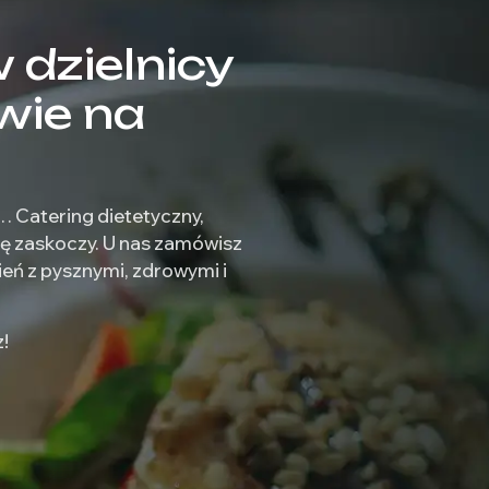
 dzielnicy
wie na
… Catering dietetyczny,
Cię zaskoczy. U nas zamówisz
ień z pysznymi, zdrowymi i
!