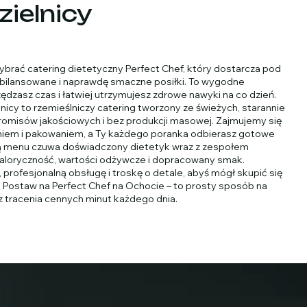
zielnicy
brać catering dietetyczny Perfect Chef, który dostarcza pod
zbilansowane i naprawdę smaczne posiłki. To wygodne
ędzasz czas i łatwiej utrzymujesz zdrowe nawyki na co dzień.
nicy to rzemieślniczy catering tworzony ze świeżych, starannie
omisów jakościowych i bez produkcji masowej. Zajmujemy się
niem i pakowaniem, a Ty każdego poranka odbierasz gotowe
ą menu czuwa doświadczony dietetyk wraz z zespołem
kaloryczność, wartości odżywcze i dopracowany smak.
ofesjonalną obsługę i troskę o detale, abyś mógł skupić się
m. Postaw na Perfect Chef na Ochocie – to prosty sposób na
ez tracenia cennych minut każdego dnia.