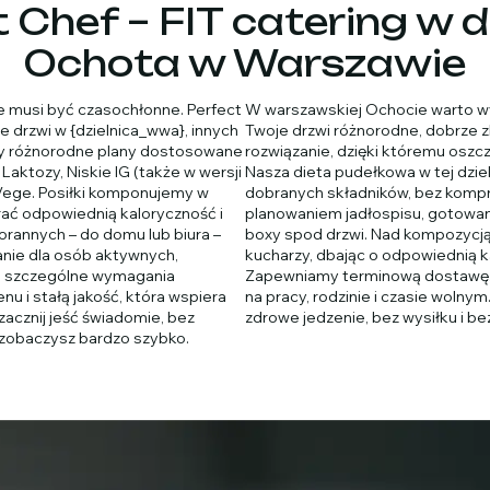
 Chef – FIT catering w d
Ochota w Warszawie
e musi być czasochłonne. Perfect
W warszawskiej Ochocie warto wy
 drzwi w {dzielnica_wwa}, innych
Twoje drzwi różnorodne, dobrze 
emy różnorodne plany dostosowane
rozwiązanie, dzięki któremu oszcz
 Laktozy, Niskie IG (także w wersji
Nasza dieta pudełkowa w tej dziel
e Vege. Posiłki komponujemy w
dobranych składników, bez kompr
rać odpowiednią kaloryczność i
planowaniem jadłospisu, gotowa
rannych – do domu lub biura –
boxy spod drzwi. Nad kompozycj
anie dla osób aktywnych,
kucharzy, dbając o odpowiednią 
ch szczególne wymagania
Zapewniamy terminową dostawę, pr
u i stałą jakość, która wspiera
na pracy, rodzinie i czasie wolny
zacznij jeść świadomie, bez
zdrowe jedzenie, bez wysiłku i b
zobaczysz bardzo szybko.