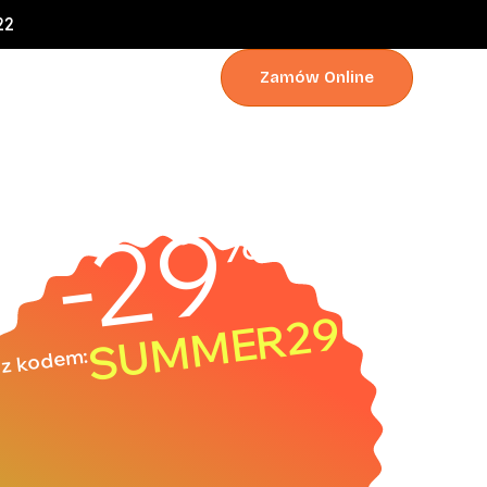
21
Zamów Online
klienta
-29
%
SUMMER29
z kodem: