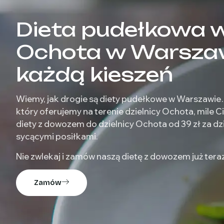
Dieta pudełkowa w
Ochota w Warsza
każdą kieszeń
Wiemy, jak drogie są diety pudełkowe w Warszawie
który oferujemy na terenie dzielnicy Ochota, mile 
diety z dowozem do dzielnicy Ochota od 39 zł za dz
sycącymi posiłkami.
Nie zwlekaj i zamów naszą dietę z dowozem już teraz
Zamów