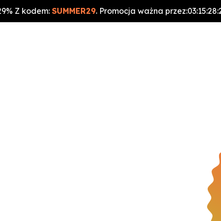
29% Z kodem:
SUMMER29
. Promocja ważna przez:
03
:
15
:
28
:
my
Diety i cennik
Menu
Blog
Kontakt
Panel 