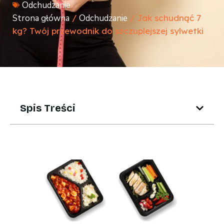
Odchudzanie
Strona główna
/
Odchudzanie
/ Jak schudnąć 7
kg? Twój przewodnik do szczuplejszej sylwetki
Spis Treści