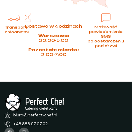
Dostawa w godzinach
Możliwość
Transport
powiadomienia
chłodniami
Warszawa:
SMS
20:00-5:00
po dostarczeniu
pod drzwi
Pozostałe miasta:
2:00-7:00
biuro@perfect-chef.pl
+48 888 07 07 02