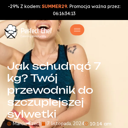
-29% Z kodem:
SUMMER29
. Promocja ważna przez:
06
:
16
:
34
:
12
Jak schudnąć 7
kg? Twój
przewodnik do
szczuplejszej
sylwetki
Marcin Czech
7 listopada, 2024
10:14 am