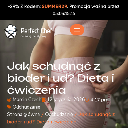
-29% Z kodem:
SUMMER29
. Promocja ważna przez:
05
:
03
:
15
:
14
Jak schudnąć z
bioder i ud? Dieta i
ćwiczenia
Marcin Czech
12 stycznia, 2026
4:17 pm
Odchudzanie
Strona główna
/
Odchudzanie
/ Jak schudnąć z
bioder i ud? Dieta i ćwiczenia