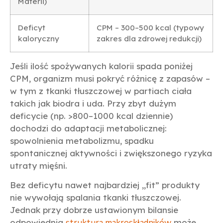
Materii)
Deficyt
CPM – 300–500 kcal (typowy
kaloryczny
zakres dla zdrowej redukcji)
Jeśli ilość spożywanych kalorii spada poniżej
CPM, organizm musi pokryć różnicę z zapasów –
w tym z tkanki tłuszczowej w partiach ciała
takich jak biodra i uda. Przy zbyt dużym
deficycie (np. >800–1000 kcal dziennie)
dochodzi do adaptacji metabolicznej:
spowolnienia metabolizmu, spadku
spontanicznej aktywności i zwiększonego ryzyka
utraty mięśni.
Bez deficytu nawet najbardziej „fit” produkty
nie wywołają spalania tkanki tłuszczowej.
Jednak przy dobrze ustawionym bilansie
odpowiednia
struktura makroskładników
może