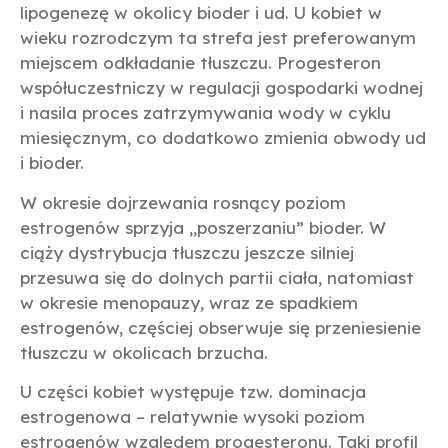
lipogenezę w okolicy bioder i ud. U kobiet w
wieku rozrodczym ta strefa jest preferowanym
miejscem odkładanie tłuszczu. Progesteron
współuczestniczy w regulacji gospodarki wodnej
i nasila proces zatrzymywania wody w cyklu
miesięcznym, co dodatkowo zmienia obwody ud
i bioder.
W okresie dojrzewania rosnący poziom
estrogenów sprzyja „poszerzaniu” bioder. W
ciąży dystrybucja tłuszczu jeszcze silniej
przesuwa się do dolnych partii ciała, natomiast
w okresie menopauzy, wraz ze spadkiem
estrogenów, częściej obserwuje się przeniesienie
tłuszczu w okolicach brzucha.
U części kobiet występuje tzw. dominacja
estrogenowa – relatywnie wysoki poziom
estrogenów względem progesteronu. Taki profil