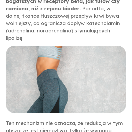
bogatszych w receptory beta, jak tułów czy
ramiona, niż z rejonu bioder
. Ponadto, w
dolnej tkance tłuszczowej przepływ krwi bywa
wolniejszy, co ogranicza dopływ katecholamin
(adrenalina, noradrenalina) stymulujących
lipolizę.
Ten mechanizm nie oznacza, że redukcja w tym
obszarze jest niemożliwa, tylko że wymaga