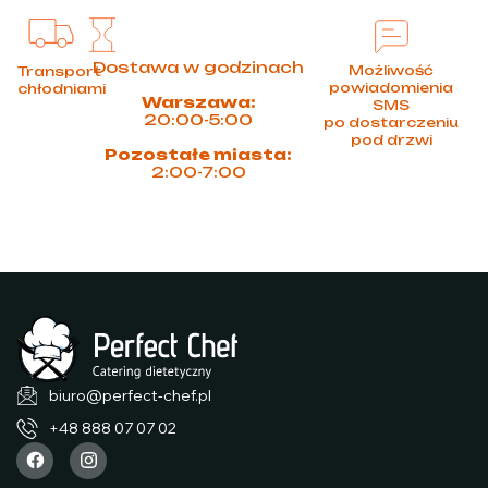
Dostawa w godzinach
Możliwość
Transport
powiadomienia
chłodniami
Warszawa:
SMS
20:00-5:00
po dostarczeniu
pod drzwi
Pozostałe miasta:
2:00-7:00
biuro@perfect-chef.pl
+48 888 07 07 02