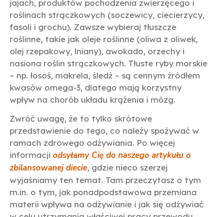
jajach, produktów pochodzenia zwierzęcego i
roślinach strączkowych (soczewicy, ciecierzycy,
fasoli i grochu). Zawsze wybieraj tłuszcze
roślinne, takie jak oleje roślinne (oliwa z oliwek,
olej rzepakowy, lniany), awokado, orzechy i
nasiona roślin strączkowych. Tłuste ryby morskie
– np. łosoś, makrela, śledź – są cennym źródłem
kwasów omega-3, dlatego mają korzystny
wpływ na chorób układu krążenia i mózg.
Zwróć uwagę, że to tylko skrótowe
przedstawienie do tego, co należy spożywać w
ramach zdrowego odżywiania. Po więcej
informacji
odsyłamy Cię do naszego artykułu o
zbilansowanej diecie
, gdzie nieco szerzej
wyjaśniamy ten temat. Tam przeczytasz o tym
m.in. o tym, jak ponadpodstawowa przemiana
materii wpływa na odżywianie i jak się odżywiać
w celu utrzymania właściwej pracy przewodu