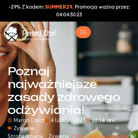
-29% Z kodem:
SUMMER29
. Promocja ważna przez:
04
:
04
:
30
:
21
Poznaj
najważniejsze
zasady zdrowego
odżywiania!
Marcin Czech
4 lutego, 2025
10:14 am
Żywienie
Strona główna
/
Żywienie
/ Poznaj najważniejsze